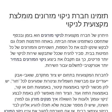
תזמינו חברת ניקוי מזרונים מומלצת
מקצועית לניקוי
היתרון של חברה מקצועית
לניקוי מזרונים
הוא בזמן ובכסף
שתחסכו כשתזמינו אותה הביתה. באותה הזדמנות תוכלו גם
לבקש שינקו לכם את כל הספות, השטיחים והמזרונים של כל
המיטות בבית. סביר להניח שככל שתבקשו שירות לניקוי של
יותר פריטים, כך גם תקבלו את ביצוע
ניקוי המזרונים במחיר
יותר אטרקטיבי לתשלום עבור השירות.
לחברות המקצועיות בתחום יש ציוד מתקדם, שואבי-אבק
ייעודיים עם מברשות חשמליות וצינורות שמגיעים לכל 'חור'. יש
להן מכשור לניקוי באמצעות קיטור, באמצעות חום או קור,
באמצעות התזה ועוד. הציוד הזה מאפשר להן באמת לבצע
'ניקוי עומק' ולענות על השאלה
איך מנקים מזרו
ן גם למזרן
השינה, שיש לו מספר שכבות שלא תוכלו להגיע אליהן לבד
בניקוי עצמאי בבית. אז אם חשבתם לסגור את עניין
ניקוי המזרון