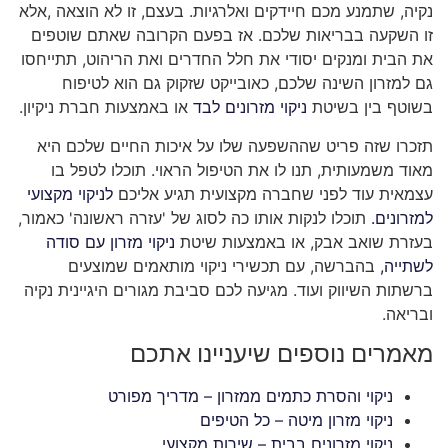
נקיה, שתמנע מכם חיידקים ואלרגיות. בעצם, זו לא הוצאה ,אלא
זו השקעה בבריאות שלכם. אז בפעם הקרובה שאתם שוטפים
את הבית ומנקים יסודי את חלל החדרים ואת הריהוט, תתייחסו
גם למזרון השינה שלכם, כאובייקט שזקוק גם הוא לטיפוח
בשוטף בין בשיטת
ניקוי מזרונים לבד
או באמצעות חברת ניקיון.
תזכרו שזה פריט שההשפעה שלו על איכות החיים שלכם היא
מאוד משמעותית, תנו לו את הטיפול הראוי. תוכלו לטפל בו
עצמאית עוד לפני שחברה מקצועית תגיע אליכם
לניקוי מקצועי
למזרונים.
תוכלו לנקות אותו כה לסוג של 'עזרה ראשונה' כאמור,
בעזרת שואב אבק, או באמצעות שיטת
ניקוי מזרון עם סודה
לשתייה,
בהברשה, עם תכשירי ניקוי מותאמים שמוצעים
ברשתות השיווק ועוד. מגיעה לכם סביבת מגורים היגיינית נקיה
ובריאה.
מאמרים נוספים שיעניינו אתכם
ניקוי והסרת כתמים ממזרון – מדריך מפורט
ניקוי מזרון מיטה – כל הטיפים
ניקוי מזרונים בבית – שירות מקצועי