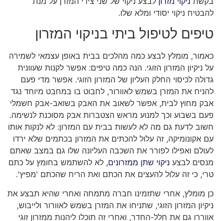
בקשת
ניקוי מזרון
לבצע ניקוי של שני צידי המזרן על מנת
להבטיח ניקוי יסודי ומלא שלו.
טיפים לטיפול ביתי בניקוי המזרון
כאמור, מומלץ לבצע כמה מהלכים בבית באופן עצמאי לשמירה
על ניקיון המזרון הזוגי. הנה כמה טיפים: אפשר לקנות שעוונית
גדולה לכיסוי החלק העליון של המזרון הזוגי. אפשר מדי פעם
להניח את המזרן בשמש לאוורור, לחבוט בו במחבט מיוחד נגד
אבק מחוץ לבית, אפשר לשאוב את האבק בשואב-אבק חשמלי
פעם בשבוע וכך למנוע מראש הצטברות אבק מסוכנת לנשימה.
חשוב לדעת גם מה לא לעשות בבית עם המזרון: לא לנקות אותו
עם אקונומיקה, זה עלול להכתים את המזרון בכתמים שלא ירדו
לעולם ואפילו לפורר את השכבה העליונה שלו גם במצב שאתם
מנסים לבצע
ניקוי שתן ממזרונים,
לא להשתמש בחומץ על כתם
טרי, כי זה עלול להעצים את הכתם ואת הריח שהכתם 'מפיץ'.
כן מומלץ, אחרי שתזמינו חברה מתמחה ואחרי שהיא תבצע את
ניקיון המזרון הזוגי, שתניחו את המזרן בשמש לאוורור ולייבוש,
אווררו גם את חלל-החדר, ואחרי זה תוכלו ליהנות ממזרון זוגי