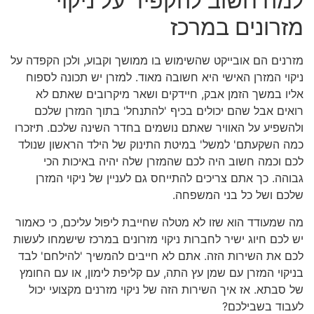
למה חשוב להקפיד על ניקוי
מזרונים במרכז
מזרנים הם אובייקט שהשימוש בו ממושך וקבוע, ולכן הקפדה על
ניקוי המזרן האישי היא חשובה מאוד. למזרן יש תכונה לספוח
אליו במשך הזמן אבק, חיידקים ושאר מיקרובים שאתם לא
רואים אבל שהם יכולים בכיף 'להתנחל' בתוך המזרן שלכם
ולהשפיע על האוויר שאתם נושמים בחדר השינה שלכם. תיזכרו
כמה השקעתם' למשל' במיטת התינוק של הילד הראשון שנולד
לכם וכמה חשוב היה לכם שהמזרן שלה יהיה באיכות הכי
גבוהה. כך אתם צריכים להתייחס גם לעניין של ניקוי המזרן
שלכם ושל כל בני המשפחה.
מה שמעודד הוא שזו לא מטלה שחייבת ליפול עליכם, כי כאמור
יש לכם חיוג ישיר לחברות ניקוי מזרונים במרכז שישמחו לעשות
לכם את השירות הזה. אתם לא חייבים להמשיך 'להילחם' לבד
בניקוי המזרן עם שמן עץ התה, עם קליפת לימון, או עם החומץ
של סבתא. אז איך השירות הזה של ניקוי מזרנים מקצועי יכול
לעבוד בשבילכם?