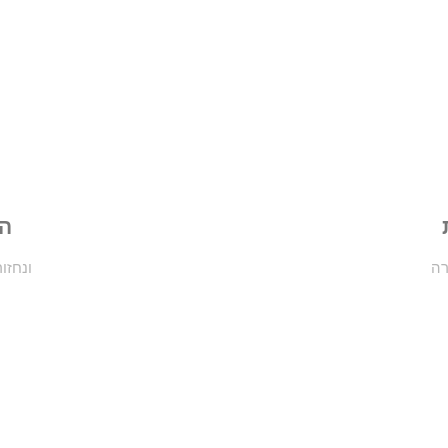
הש
רה
ונחזו